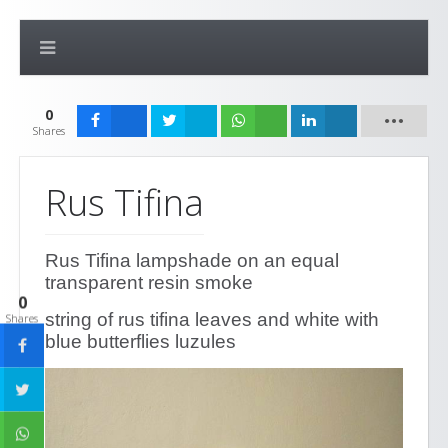
0
Shares
Rus Tifina
Rus Tifina lampshade on an equal
transparent resin smoke
0
string of rus tifina leaves and white with
Shares
blue butterflies luzules